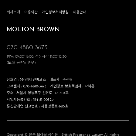
회사소개
이용약관
개인정보처리방침
이용안내
MOLTON BROWN
070-4880-3673
평일: 09:00~16:00, 점심시간 11:00~12:30
(토,일 공휴일 휴무)
상호명 :
(주)케이엔비코스
대표자 :
주진형
고객센터 :
070-4880-3673
개인정보 보호책임자 :
박혜은
주소 :
서울시 영등포구 선유로 146 804호
사업자등록번호 :
154-81-00529
통신판매업 신고번호 :
서울영등포-1615호
Copyright © 몰튼 브라운 공식몰 - British Fragrance Luxury All rights