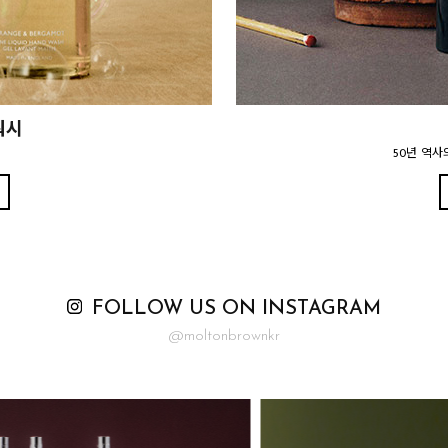
워시
50년 역사
FOLLOW US ON INSTAGRAM
@moltonbrownkr