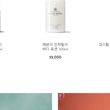
리
헤븐리 진저릴리
코스탈 
l
바디 로션 300ml
52,000