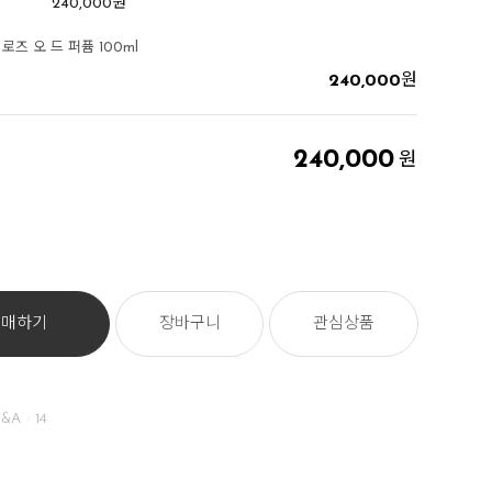
240,000
원
로즈 오 드 퍼퓸 100ml
240,000
원
240,000
원
구매하기
장바구니
관심상품
&A
14
/