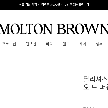
신규 회원 가입 시 적립금 3,000원 + 10% 쿠폰을 드립니다
의 프로모션
컬렉션
바디
핸드
헤어
향수
딜리셔스
오 드 퍼퓸