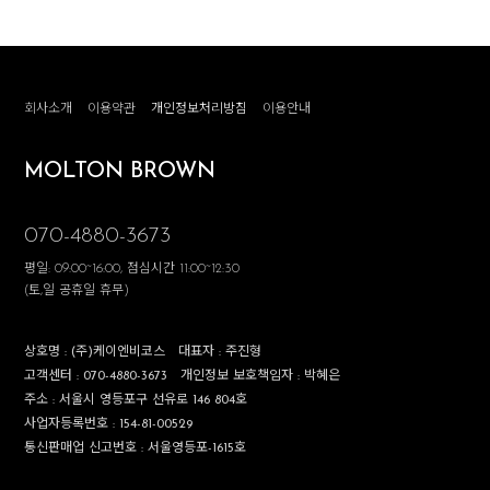
회사소개
이용약관
개인정보처리방침
이용안내
MOLTON BROWN
070-4880-3673
평일: 09:00~16:00, 점심시간 11:00~12:30
(토,일 공휴일 휴무)
상호명 :
(주)케이엔비코스
대표자 :
주진형
고객센터 :
070-4880-3673
개인정보 보호책임자 :
박혜은
주소 :
서울시 영등포구 선유로 146 804호
사업자등록번호 :
154-81-00529
통신판매업 신고번호 :
서울영등포-1615호