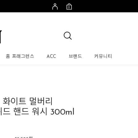
0
홈 프래그런스
ACC
브랜드
커뮤니티
 화이트 멀버리
드 핸드 워시 300ml