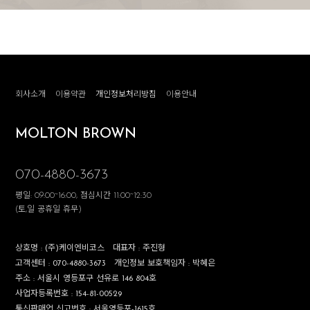
회사소개
이용약관
개인정보처리방침
이용안내
MOLTON BROWN
070-4880-3673
평일: 09:00~16:00, 점심시간 11:00~12:30
(토,일 공휴일 휴무)
상호명 :
(주)케이엔비코스
대표자 :
주진형
고객센터 :
070-4880-3673
개인정보 보호책임자 :
박혜은
주소 :
서울시 영등포구 선유로 146 804호
사업자등록번호 :
154-81-00529
통신판매업 신고번호 :
서울영등포-1615호