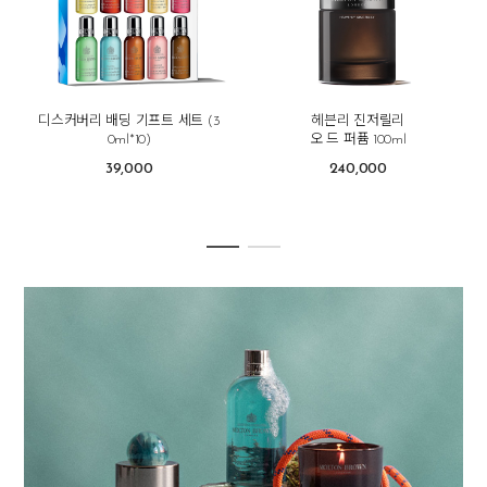
디스커버리 배딩 기프트 세트 (3
헤븐리 진저릴리
0ml*10)
오 드 퍼퓸 100ml
39,000
240,000