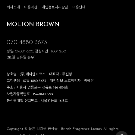
회사소개
이용약관
개인정보처리방침
이용안내
MOLTON BROWN
070-4880-3673
평일: 09:00~16:00, 점심시간 11:00~12:30
(토,일 공휴일 휴무)
상호명 :
(주)케이엔비코스
대표자 :
주진형
고객센터 :
070-4880-3673
개인정보 보호책임자 :
박혜은
주소 :
서울시 영등포구 선유로 146 804호
사업자등록번호 :
154-81-00529
통신판매업 신고번호 :
서울영등포-1615호
Copyright © 몰튼 브라운 공식몰 - British Fragrance Luxury All rights