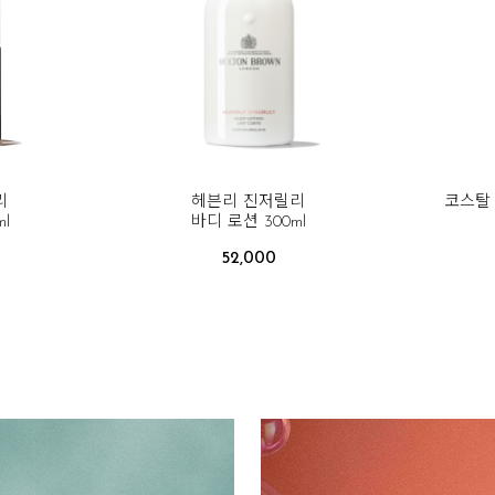
리
헤븐리 진저릴리
코스탈 
l
바디 로션 300ml
52,000