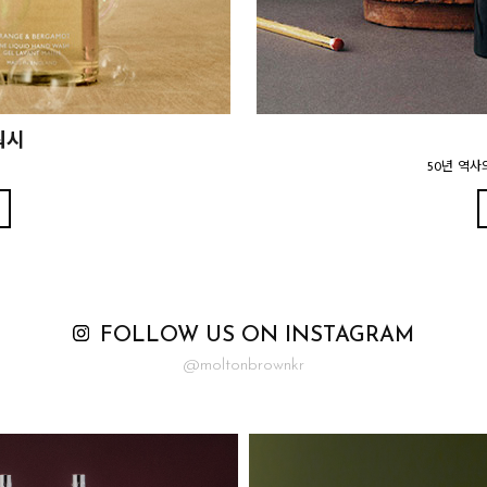
워시
50년 역사
FOLLOW US ON INSTAGRAM
@moltonbrownkr