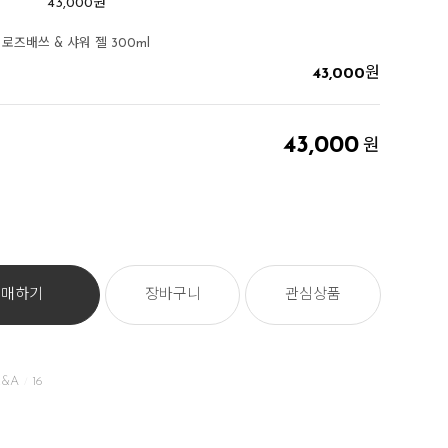
43,000
원
로즈배쓰 & 샤워 젤 300ml
43,000
원
43,000
원
구매하기
장바구니
관심상품
&A
16
/