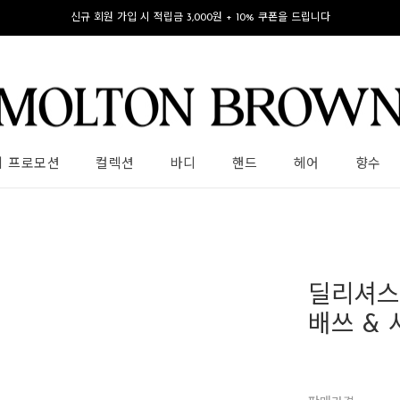
신규 회원 가입 시 적립금 3,000원 + 10% 쿠폰을 드립니다
의 프로모션
컬렉션
바디
핸드
헤어
향수
딜리셔스
배쓰 & 