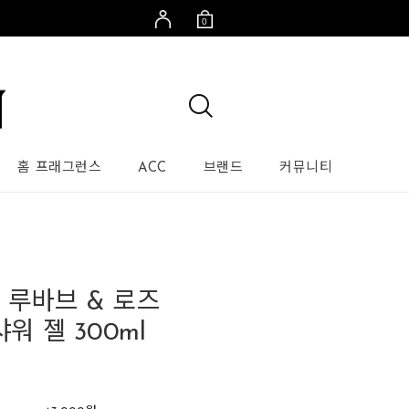
0
홈 프래그런스
ACC
브랜드
커뮤니티
 루바브 & 로즈
샤워 젤 300ml