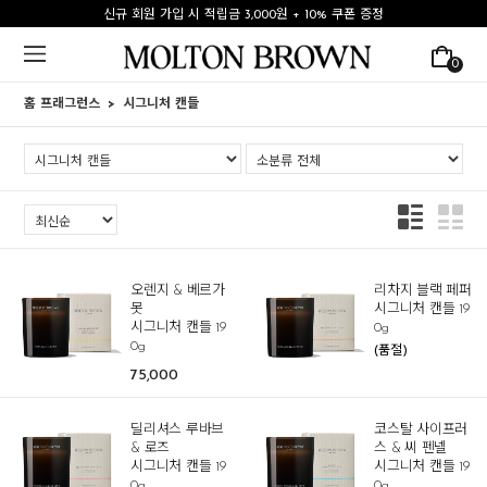
신규 회원 가입 시 적립금 3,000원 + 10% 쿠폰 증정
0
홈 프래그런스
시그니처 캔들
오렌지 & 베르가
리차지 블랙 페퍼
못
시그니처 캔들 19
시그니처 캔들 19
0g
0g
(품절)
75,000
딜리셔스 루바브
코스탈 사이프러
& 로즈
스 & 씨 펜넬
시그니처 캔들 19
시그니처 캔들 19
0g
0g