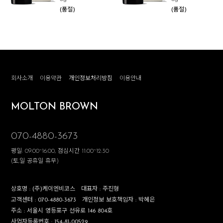
(품절)
(품절)
회사소개
이용약관
개인정보처리방침
이용안내
MOLTON BROWN
070-4880-3673
평일: 09:00~16:00, 점심시간 11:00~12:30
(토,일 공휴일 휴무)
상호명 :
(주)케이엔비코스
대표자 :
주진형
고객센터 :
070-4880-3673
개인정보 보호책임자 :
박혜은
주소 :
서울시 영등포구 선유로 146 804호
사업자등록번호 :
154-81-00529