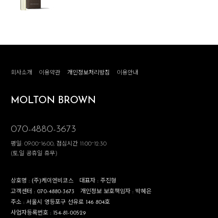
회사소개
이용약관
개인정보처리방침
이용안내
MOLTON BROWN
070-4880-3673
평일: 09:00~16:00, 점심시간 11:00~12:30
(토,일 공휴일 휴무)
상호명 :
(주)케이엔비코스
대표자 :
주진형
고객센터 :
070-4880-3673
개인정보 보호책임자 :
박혜은
주소 :
서울시 영등포구 선유로 146 804호
사업자등록번호 :
154-81-00529