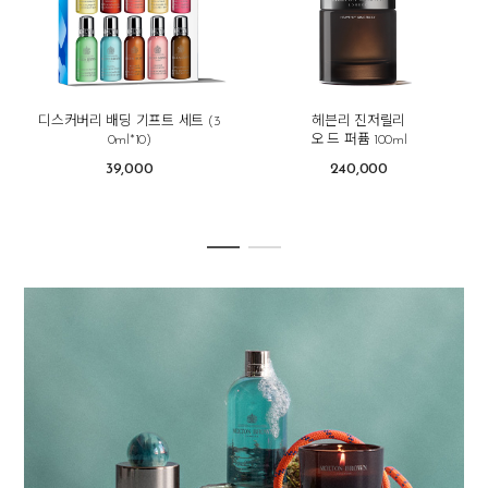
디스커버리 배딩 기프트 세트 (3
헤븐리 진저릴리
0ml*10)
오 드 퍼퓸 100ml
39,000
240,000