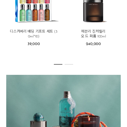
디스커버리 배딩 기프트 세트 (3
헤븐리 진저릴리
0ml*10)
오 드 퍼퓸 100ml
39,000
240,000