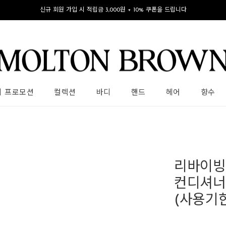
신규 회원 가입 시 적립금 3,000원 + 10% 쿠폰을 드립니다
의 프로모션
컬렉션
바디
핸드
헤어
향수
리바이빙
컨디셔너 
(사용기한