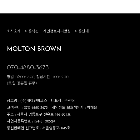
회사소개
이용약관
개인정보처리방침
이용안내
MOLTON BROWN
070-4880-3673
평일: 09:00~16:00, 점심시간 11:00~12:30
(토,일 공휴일 휴무)
상호명 :
(주)케이엔비코스
대표자 :
주진형
고객센터 :
070-4880-3673
개인정보 보호책임자 :
박혜은
주소 :
서울시 영등포구 선유로 146 804호
사업자등록번호 :
154-81-00529
통신판매업 신고번호 :
서울영등포-1615호