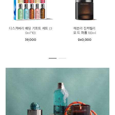
디스커버리 배딩 기프트 세트 (3
헤븐리 진저릴리
0ml*10)
오 드 퍼퓸 100ml
39,000
240,000