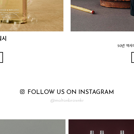
워시
50년 역사
FOLLOW US ON INSTAGRAM
@moltonbrownkr