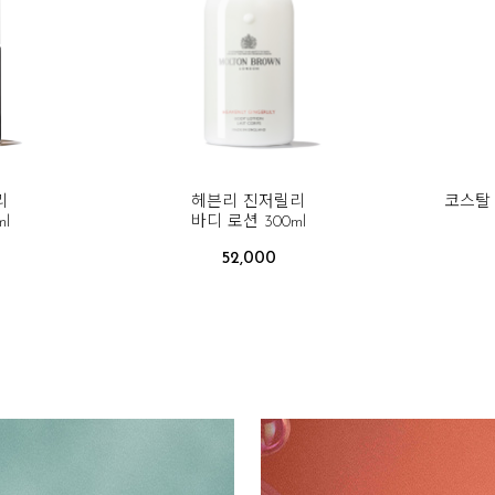
리
헤븐리 진저릴리
코스탈 
l
바디 로션 300ml
52,000