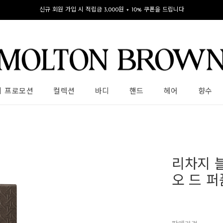
신규 회원 가입 시 적립금 3,000원 + 10% 쿠폰을 드립니다
의 프로모션
컬렉션
바디
핸드
헤어
향수
리차지 
오 드 퍼퓸