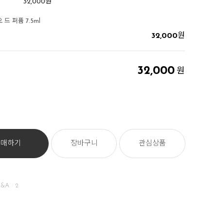
32,000
원
드 퍼퓸 7.5ml
32,000
원
32,000
원
구매하기
장바구니
관심상품
&A
2
/