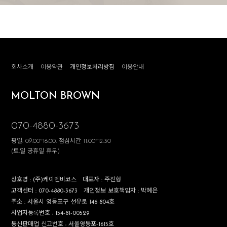
회사소개
이용약관
개인정보처리방침
이용안내
MOLTON BROWN
070-4880-3673
평일: 09:00~16:00, 점심시간 11:00~12:30
(토,일 공휴일 휴무)
상호명 :
(주)케이엔비코스
대표자 :
주진형
고객센터 :
070-4880-3673
개인정보 보호책임자 :
박혜은
주소 :
서울시 영등포구 선유로 146 804호
사업자등록번호 :
154-81-00529
통신판매업 신고번호 :
서울영등포-1615호