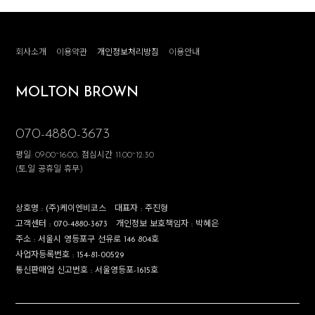
회사소개
이용약관
개인정보처리방침
이용안내
MOLTON BROWN
070-4880-3673
평일: 09:00~16:00, 점심시간 11:00~12:30
(토,일 공휴일 휴무)
상호명 :
(주)케이엔비코스
대표자 :
주진형
고객센터 :
070-4880-3673
개인정보 보호책임자 :
박혜은
주소 :
서울시 영등포구 선유로 146 804호
사업자등록번호 :
154-81-00529
통신판매업 신고번호 :
서울영등포-1615호