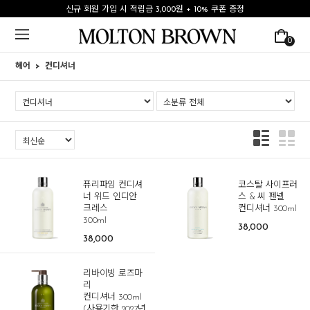
신규 회원 가입 시 적립금 3,000원 + 10% 쿠폰 증정
0
헤어
컨디셔너
퓨리파잉 컨디셔
코스탈 사이프러
너 위드 인디안
스 & 씨 펜넬
크레스
컨디셔너 300ml
300ml
38,000
38,000
리바이빙 로즈마
리
컨디셔너 300ml
(사용기한 2027년