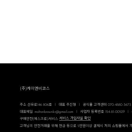
(주)케이엔비코스
주소 선유로146 806호
I
대표 주진형
I
공식몰 고객센터 070-4880-3673 평
대표메일: moltonbrownkr@gmail.com
I
사업자 등록번호 154-81-00529
I
서비스 가입사실 확인
구매안전(에스크로)서비스
고객님의 안전거래를 위해 현금 등으로 5만원이상 결제시 저희 쇼핑몰에서 가