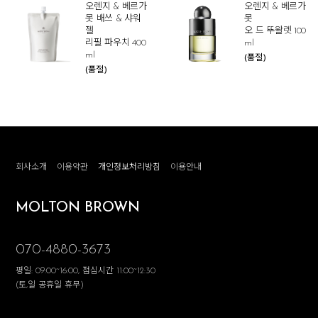
오렌지 & 베르가
오렌지 & 베르가
못 배쓰 & 샤워
못
젤
오 드 뚜왈렛 100
리필 파우치 400
ml
ml
(품절)
(품절)
회사소개
이용약관
개인정보처리방침
이용안내
MOLTON BROWN
070-4880-3673
평일: 09:00~16:00, 점심시간 11:00~12:30
(토,일 공휴일 휴무)