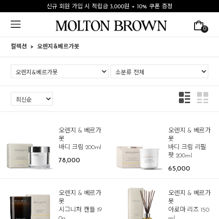
신규 회원 가입 시 적립금 3,000원 + 10% 쿠폰 증정
0
컬렉션
오렌지&베르가못
오렌지 & 베르가
오렌지 & 베르가
못
못
바디 크림 200ml
바디 크림 리필
팟 200ml
78,000
65,000
오렌지 & 베르가
오렌지 & 베르가
못
못
시그니처 캔들 19
아로마 리즈 150
0g
ml