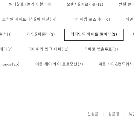
릴리&매그놀리아 블라썸
오렌지&베르가못(12)
썬릿 클
코스탈 사이프러스&씨 펜넬(14)
리바이빙 로즈마리(6)
와일
스(1)
라임&파출리(2)
리파인드 화이트 멀버리(2)
페퍼(7)
파이어리 핑크 페퍼(12)
타바코 앱솔루트(3)
rance(23)
여름 헤어 케어 프로모션(7)
여름 바디&핸드워시 
신상품
상품명
낮