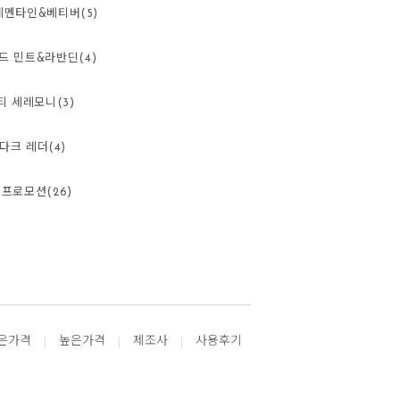
레멘타인&베티버(5)
드 민트&라반딘(4)
티 세레모니(3)
다크 레더(4)
프로모션(26)
은가격
높은가격
제조사
사용후기