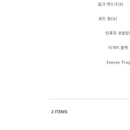
밀크 머스크(2)
로즈 듄(6)
인퓨징 유칼립투
리차지 블랙 
Season Frag
2
ITEMS