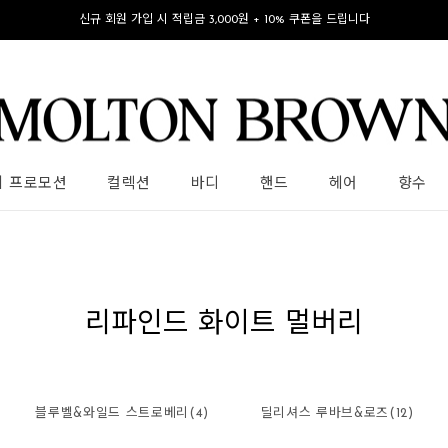
신규 회원 가입 시 적립금 3,000원 + 10% 쿠폰을 드립니다
의 프로모션
컬렉션
바디
핸드
헤어
향수
리파인드 화이트 멀버리
블루벨&와일드 스트로베리(4)
딜리셔스 루바브&로즈(12)