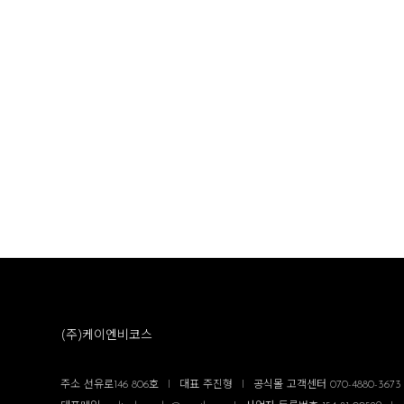
(주)케이엔비코스
주소 선유로146 806호
I
대표 주진형
I
공식몰 고객센터 070-4880-3673 평