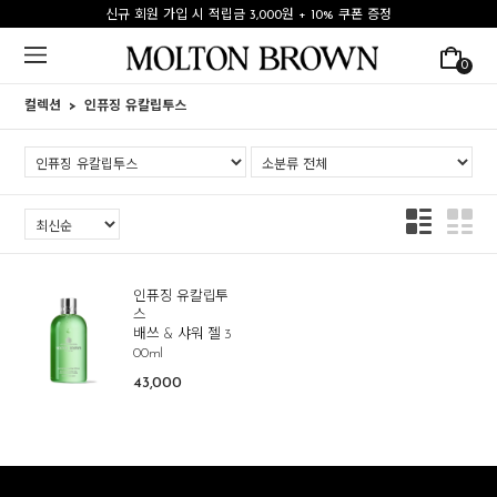
신규 회원 가입 시 적립금 3,000원 + 10% 쿠폰 증정
0
컬렉션
인퓨징 유칼립투스
인퓨징 유칼립투
스
배쓰 & 샤워 젤 3
00ml
43,000