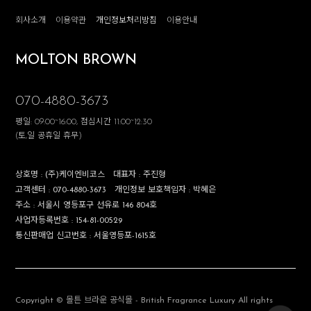
회사소개
이용약관
개인정보처리방침
이용안내
MOLTON BROWN
070-4880-3673
평일: 09:00~16:00, 점심시간 11:00~12:30
(토,일 공휴일 휴무)
상호명 :
(주)케이엔비코스
대표자 :
주진형
고객센터 :
070-4880-3673
개인정보 보호책임자 :
박혜은
주소 :
서울시 영등포구 선유로 146 804호
사업자등록번호 :
154-81-00529
통신판매업 신고번호 :
서울영등포-1615호
Copyright © 몰튼 브라운 공식몰 - British Fragrance Luxury All rights