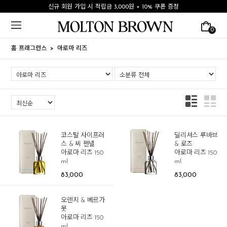
신규 회원 가입 시 적립금 3,000원 + 10% 쿠폰 증정
0
홈 프래그런스
아로마 리즈
코스탈 사이프러
딜리셔스 루바브
스 & 씨 펜넬
& 로즈
아로마 리즈 150
아로마 리즈 150
ml
ml
83,000
83,000
오렌지 & 베르가
못
아로마 리즈 150
ml